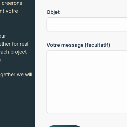
s créerons
nt votre
Objet
our
her for real
Votre message (facultatif)
each project
h.
gether we will