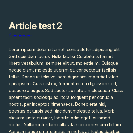
Aller
au
Article test 2
contenu
Événement
Lorem ipsum dolor sit amet, consectetur adipiscing elit.
Sed quis diam purus. Nulla facilisi. Curabitur sit amet
libero vestibulum, semper elit ut, molestie mi. Quisque
neque diam, molestie ut enim et, consectetur facilisis
tellus. Donec ut felis vel sem dignissim imperdiet vitae
quis ipsum. Cras nisl ex, fermentum eu dignissim sed,
posuere a augue. Sed auctor ac nulla a malesuada. Class
aptent taciti sociosqu ad litora torquent per conubia
nostra, per inceptos himenaeos. Donec erat nisl,
egestas et turpis sed, tincidunt molestie tellus. Morbi
aliquam justo pulvinar, lobortis odio eget, euismod
metus. Nullam interdum nulla vitae condimentum dictum.
Aenean neque urna, ultricies in metus at, luctus dapibus